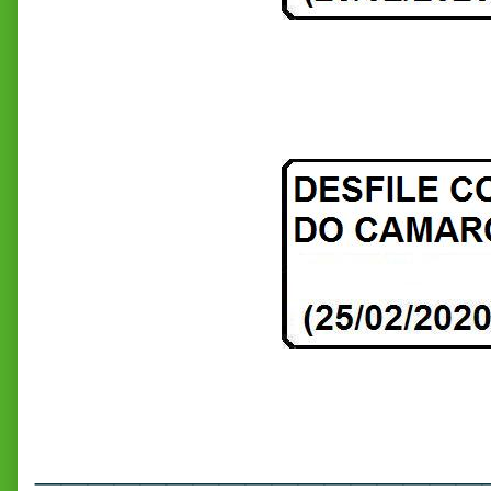
_________________