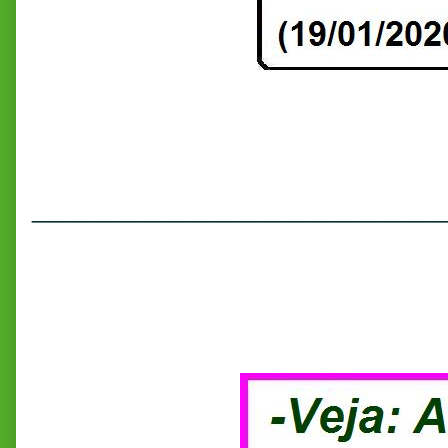
_________________