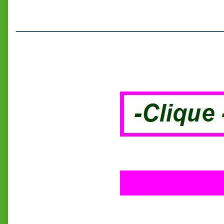
_________________